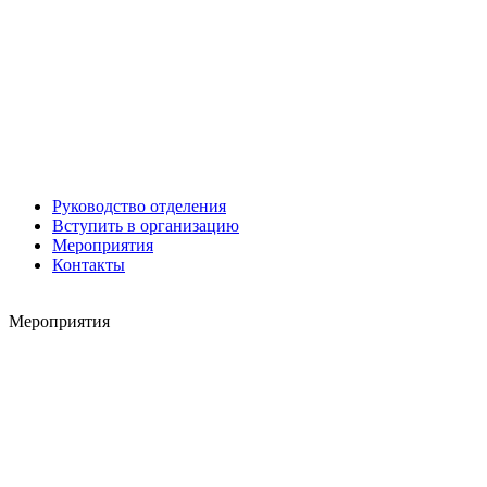
Леонид ЯКУБОВИЧ
Алексей Филатов
Руководство отделения
Вступить в организацию
Мероприятия
Контакты
Роман ШКУРЛАТОВ
Александр Старовойтов
Мероприятия
Герман Ярцев