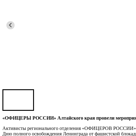
Игорь ШЕВЧУК
Владимир Семерда
Игорь Яровой
Карен ШАХНАЗАРОВ
Сергей Саминский
Михаил Яковлев
«ОФИЦЕРЫ РОССИИ» Алтайского края провели мероприят
Активисты регионального отделения «ОФИЦЕРОВ РОССИИ» в 
Дню полного освобождения Ленинграда от фашистской блокад