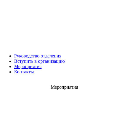
Роман ШКУРЛАТОВ
Александр Старовойтов
Герман Ярцев
Руководство отделения
Вступить в организацию
Мероприятия
Контакты
Игорь ШЕВЧУК
Владимир Семерда
Игорь Яровой
Мероприятия