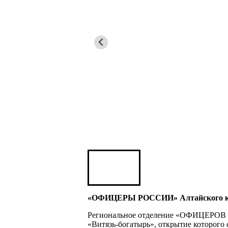
Карен ШАХНАЗАРОВ
Сергей Саминский
Михаил Яковлев
Юрий ШАРАГОРОВ
Леонид Романов
Олег Шипко
«ОФИЦЕРЫ РОССИИ» Алтайского края
Региональное отделение «ОФИЦЕРОВ РО
«Витязь-богатырь», открытие которого 