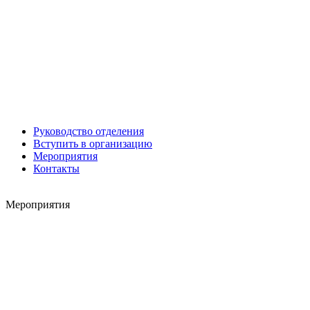
Роман ШКУРЛАТОВ
Александр Старовойтов
Герман Ярцев
Руководство отделения
Вступить в организацию
Мероприятия
Контакты
Игорь ШЕВЧУК
Владимир Семерда
Мероприятия
Игорь Яровой