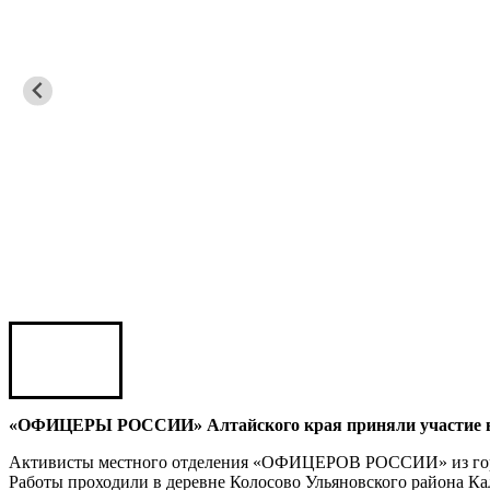
Карен ШАХНАЗАРОВ
Сергей Саминский
Михаил Яковлев
Юрий ШАРАГОРОВ
Леонид Романов
Олег Шипко
«ОФИЦЕРЫ РОССИИ» Алтайского края приняли участие в 
Активисты местного отделения «ОФИЦЕРОВ РОССИИ» из город
Работы проходили в деревне Колосово Ульяновского района Ка