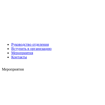
Александр Старовойтов
Герман Ярцев
Руководство отделения
Вступить в организацию
Игорь ШЕВЧУК
Мероприятия
Владимир Семерда
Контакты
Игорь Яровой
Мероприятия
Карен ШАХНАЗАРОВ