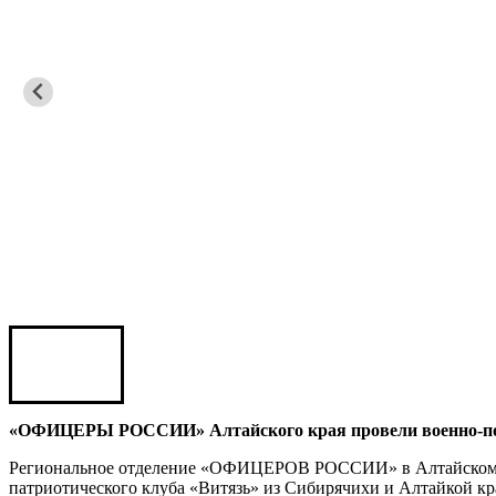
Сергей Саминский
Михаил Яковлев
Юрий ШАРАГОРОВ
Леонид Романов
Олег Шипко
«ОФИЦЕРЫ РОССИИ» Алтайского края провели военно-пол
Региональное отделение «ОФИЦЕРОВ РОССИИ» в Алтайском кр
Юрий ШАЛИМОВ
патриотического клуба «Витязь» из Сибирячихи и Алтайкой к