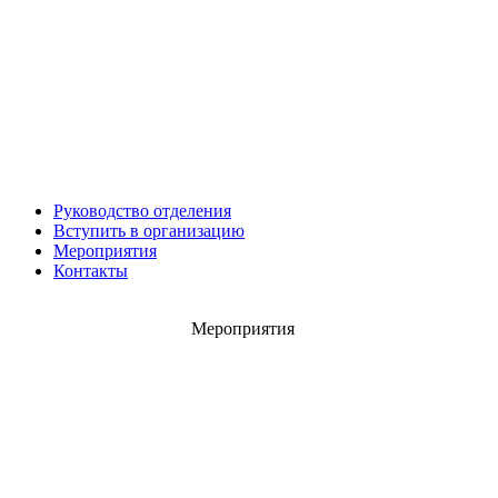
Герман Ярцев
Руководство отделения
Игорь ШЕВЧУК
Вступить в организацию
Владимир Семерда
Мероприятия
Игорь Яровой
Контакты
Мероприятия
Карен ШАХНАЗАРОВ
Сергей Саминский