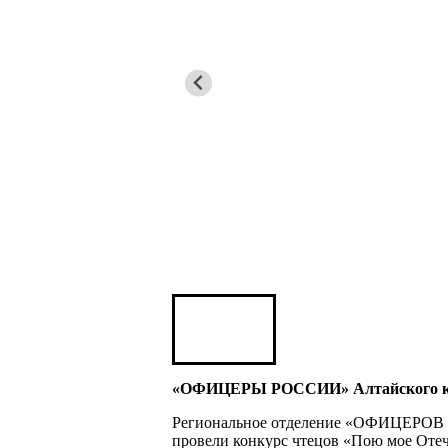
Михаил Яковлев
Юрий ШАРАГОРОВ
Леонид Романов
Олег Шипко
«ОФИЦЕРЫ РОССИИ» Алтайского края
Юрий ШАЛИМОВ
Региональное отделение «ОФИЦЕРОВ 
Валерий Постников
провели конкурс чтецов «Пою мое Оте