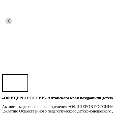
Карен ШАХНАЗАРОВ
Сергей Саминский
Михаил Яковлев
Юрий ШАРАГОРОВ
Леонид Романов
Олег Шипко
«ОФИЦЕРЫ РОССИИ» Алтайского края поздравили детско-ю
Активисты регионального отделения «ОФИЦЕРОВ РОССИИ» в 
15-летию Общественного педагогического детско-юношеского 