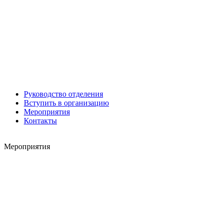
Роман ШКУРЛАТОВ
Александр Старовойтов
Герман Ярцев
Руководство отделения
Вступить в организацию
Мероприятия
Контакты
Мероприятия
Игорь ШЕВЧУК
Владимир Семерда
Игорь Яровой